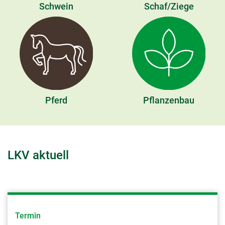
Schwein
Schaf/Ziege
fe_typo_user
Name:
fe_typo_user
Anbieter:
TYPO3 GmbH
Pferd
Pflanzenbau
Zweck:
Technisch notwendig
Cookie Laufzeit:
Sitzung
LKV aktuell
EXTERNE MEDIEN
Um Inhalte von Videoplattformen und Social Media
Plattformen anzeigen zu können, werden von
Termin
diesen externen Medien Cookies gesetzt.