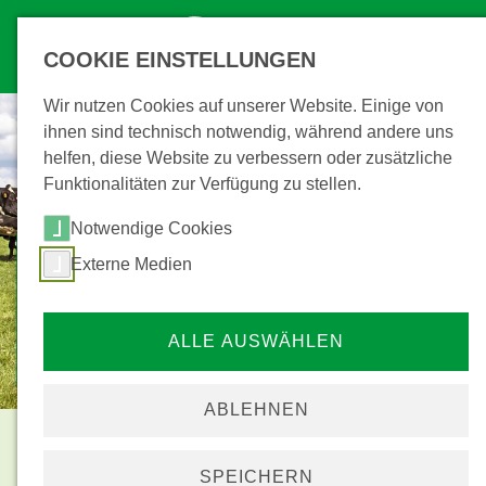
COOKIE EINSTELLUNGEN
Wir nutzen Cookies auf unserer Website. Einige von
ihnen sind technisch notwendig, während andere uns
helfen, diese Website zu verbessern oder zusätzliche
Funktionalitäten zur Verfügung zu stellen.
Notwendige Cookies
Externe Medien
zum Formular Registrierung
Haltungsform Schweine- mäster
ALLE AUSWÄHLEN
mehr
© ö_konzept / Nataraj - stock.adobe.com
ABLEHNEN
Informationen für Ihre
SPEICHERN