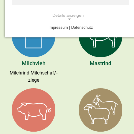
Produktionsrichtung
Details anzeigen
Impressum | Datenschutz
NOTWENDIGE COOKIES
Notwendige Cookies ermöglichen grundlegende
Funktionen und sind für die einwandfreie Funktion
der Website erforderlich.
Milchvieh
Mastrind
Einverständnis-Cookie
Milchrind Milchschaf/-
ziege
Name:
cookie_consent
Zweck:
Dieser Cookie speichert die ausgewählten
Einverständnis-Optionen des Benutzers
Cookie Laufzeit:
1 Jahr