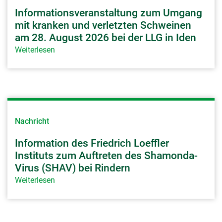
Informationsveranstaltung zum Umgang
Openstreetmap
mit kranken und verletzten Schweinen
am 28. August 2026 bei der LLG in Iden
Name:
Weiterlesen
_osm_location, _osm_session, _osm_totp_token,
_osm_welcome, _pk_id., _pk_ref., _pk_ses.,
qos_token
Anbieter:
OpenStreetMap Foundation
Nachricht
Zweck:
Wird verwendet, um OpenStreetMap-Inhalte zu
Information des Friedrich Loeffler
entsperren.
Instituts zum Auftreten des Shamonda-
Cookie Laufzeit:
Virus (SHAV) bei Rindern
1-10 Jahre
Weiterlesen