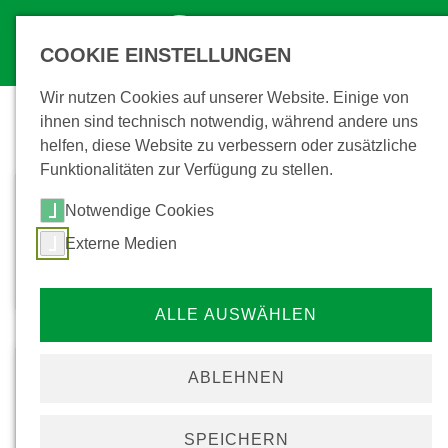
COOKIE EINSTELLUNGEN
Wir nutzen Cookies auf unserer Website. Einige von
ihnen sind technisch notwendig, während andere uns
Milchkontrolle
helfen, diese Website zu verbessern oder zusätzliche
Funktionalitäten zur Verfügung zu stellen.
Notwendige Cookies
Beitrittsantrag
Begleitschein
Externe Medien
Dateigröße: 327.11 KB
alternierende Prüfung
Dateigröße: 98.96 KB
ALLE AUSWÄHLEN
ABLEHNEN
Antrag 12. Prüfung
Prüfzeitraumerweiterung
SPEICHERN
Dateigröße: 257.08 KB
Dateigröße: 272.55 KB