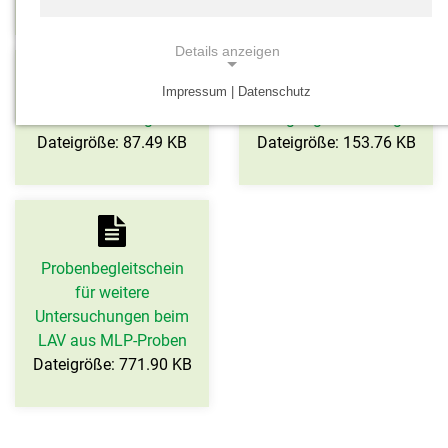
Details anzeigen
Impressum | Datenschutz
NOTWENDIGE COOKIES
Probenkastenbegleitschein
Belegung MLP Leergut
Notwendige Cookies ermöglichen grundlegende
Dateigröße: 87.49 KB
Dateigröße: 153.76 KB
Funktionen und sind für die einwandfreie Funktion
der Website erforderlich.
Einverständnis-Cookie
Probenbegleitschein
Name:
für weitere
cookie_consent
Untersuchungen beim
Zweck:
LAV aus MLP-Proben
Dieser Cookie speichert die ausgewählten
Dateigröße: 771.90 KB
Einverständnis-Optionen des Benutzers
Cookie Laufzeit:
1 Jahr